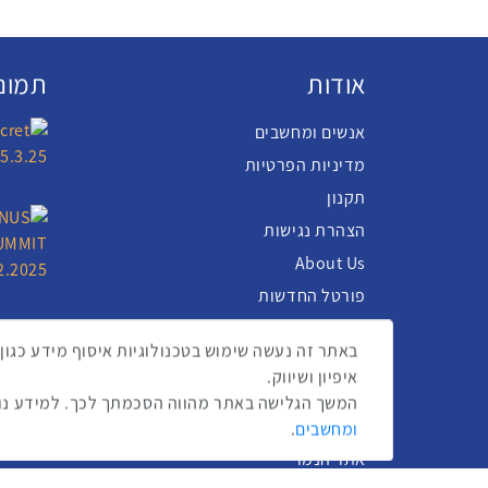
אודות
תמונו
אנשים ומחשבים
מדיניות הפרטיות
תקנון
הצהרת נגישות
About Us
פורטל החדשות
DailyMaily
כרטיס אשראי AMEX - The People
איפיון ושיווק.
נצפיתם באירועי אנשים ומחשבים
המשך הגלישה באתר מהווה הסכמתך לכך. למידע נוס
פרסם אצלינו
ומחשבים
.
אתר הנמר