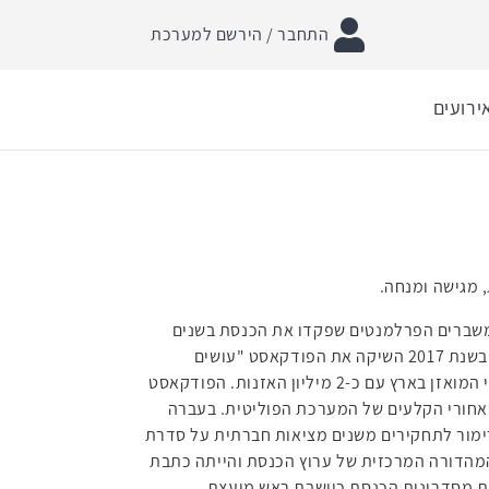
התחבר / הירשם למערכת
ירועים
 המשברים הפרלמנטים שפקדו את הכנסת בשנים
האחרונות ואת שלוש מערכות הבחירות האחרונות. בשנת 2017 השיקה את הפודקאסט "עושים
פוליטיקה", שהפך תוך זמן קצר לפודקאסט הפוליטי המואזן בארץ עם כ-2 מיליון האזנות. הפודקאסט
מאחורי הקלעים של המערכת הפוליטית. בעברה
דשות 12 וזכתה בפרס פרימור לתחקירים משנים מציאות חברתית על סדרת
מהדורה המרכזית של ערוץ הכנסת והייתה כתבת
את מסדרונות הכנסת כיושבת ראש מועצת