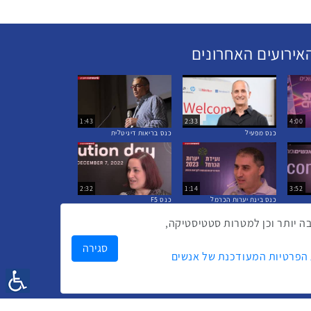
אירועים האחרונים
1:43
2:33
4:00
כנס מפעיל
כנס בריאות דיגיטלית
2:32
1:14
3:52
כנס בינת יערות הכרמל
כנס F5
ק לך חווית גלישה טובה יותר וכן למטרות סטטיסטיקה,
סגירה
 הפרטיות המעודכנת של אנשים