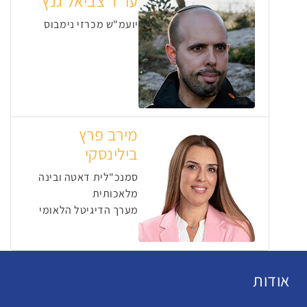
עו"ד צביאל גנץ
יועמ"ש מכרזי נימבוס
מירב פרץ
בילינסקי
סמנכ"לית דאטה ובינה
מלאכותית
מערך הדיגיטל הלאומי
אודות