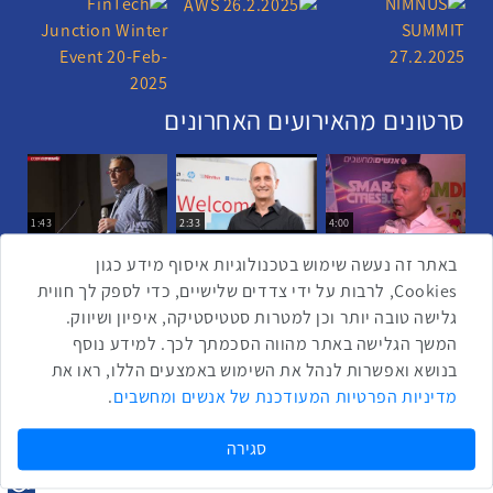
סרטונים מהאירועים האחרונים
1:43
2:33
4:00
כנס ערים חכמות
כנס מפעיל
כנס בריאות דיגיטלית
באתר זה נעשה שימוש בטכנולוגיות איסוף מידע כגון
Cookies, לרבות על ידי צדדים שלישיים, כדי לספק לך חווית
גלישה טובה יותר וכן למטרות סטטיסטיקה, איפיון ושיווק.
2:32
1:14
3:52
המשך הגלישה באתר מהווה הסכמתך לכך. למידע נוסף
כנס RPA
כנס בינת יערות הכרמל
כנס F5
בנושא ואפשרות לנהל את השימוש באמצעים הללו, ראו את
שתפו ברשת
מדיניות הפרטיות המעודכנת של אנשים ומחשבים
.
שתף בטוויטר
שתף בפייסבוק
שתף בלינקדאין
שתף בווטסאפ
שתף בטלגרם
סגירה