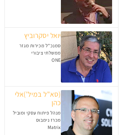
יואל יסקרוביץ
סמנכ"ל מכירות מגזר
ממשלתי ציבורי
ONE
(סא"ל במיל')אלי
כהן
מנהל פיתוח עסקי ומוביל
מכרז נימבוס
Matrix