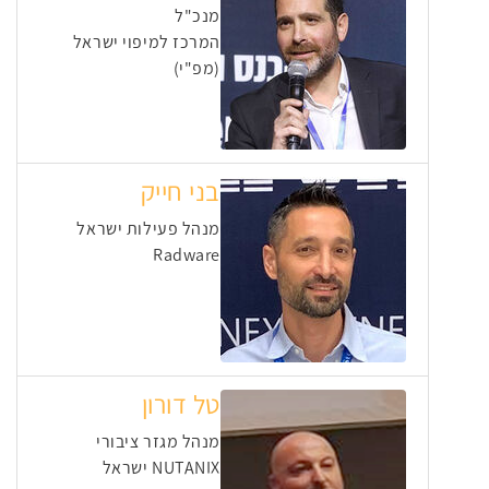
מנכ"ל
המרכז למיפוי ישראל
(מפ"י)
בני חייק
מנהל פעילות ישראל
Radware
טל דורון
מנהל מגזר ציבורי
NUTANIX ישראל