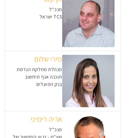
מנכ”ל
TCS ישראל
מירי שלום
מנהלת מחלקת הנדסת
תוכנה אגף מיחשוב
בנק הפועלים
אריה רימיני
מנכ"ל
שע"מ - זרוע המחשוב של