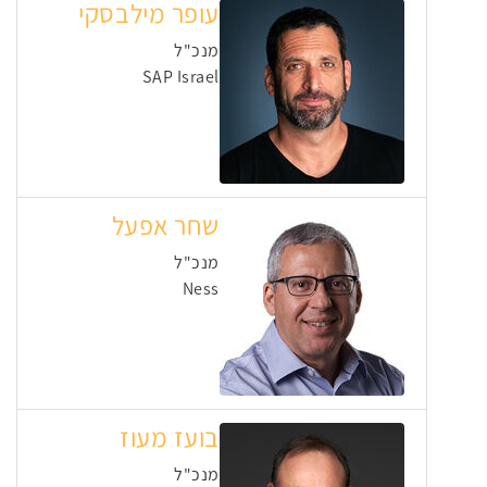
עופר מילבסקי
מנכ"ל
SAP Israel
שחר אפעל
מנכ"ל
Ness
בועז מעוז
מנכ"ל