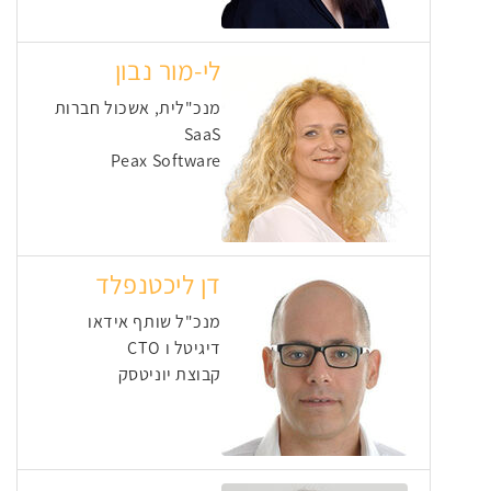
לי-מור נבון
מנכ"לית, אשכול חברות
SaaS
Peax Software
דן ליכטנפלד
מנכ"ל שותף אידאו
דיגיטל ו CTO
קבוצת יוניטסק