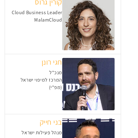
קורין גרוס
Cloud Business Leader
MalamCloud
חגי רונן
מנכ"ל
המרכז למיפוי ישראל
(מפ"י)
בני חייק
מנהל פעילות ישראל